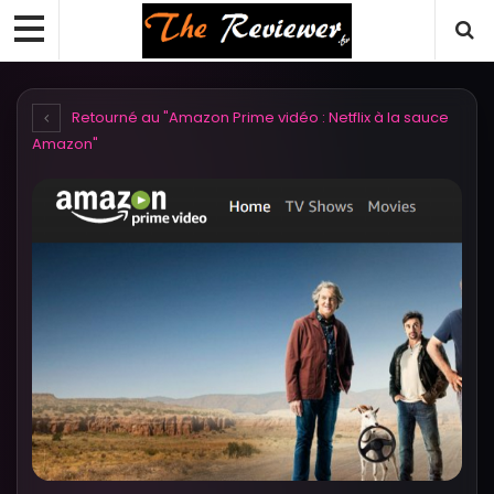
Retourné au "Amazon Prime vidéo : Netflix à la sauce
Amazon"