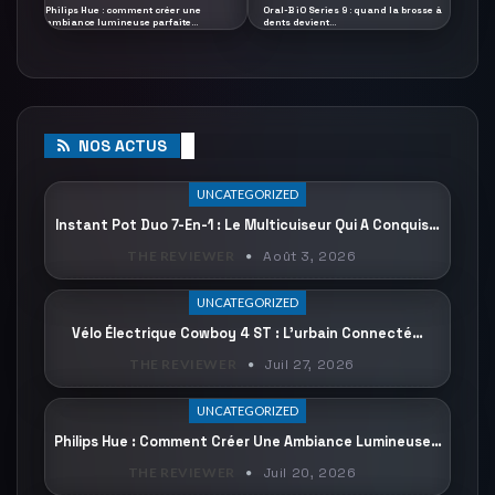
Philips Hue : comment créer une
Oral-B iO Series 9 : quand la brosse à
ambiance lumineuse parfaite…
dents devient…
NOS ACTUS
UNCATEGORIZED
Instant Pot Duo 7-En-1 : Le Multicuiseur Qui A Conquis…
THE REVIEWER
Août 3, 2026
UNCATEGORIZED
Vélo Électrique Cowboy 4 ST : L’urbain Connecté…
THE REVIEWER
Juil 27, 2026
UNCATEGORIZED
Philips Hue : Comment Créer Une Ambiance Lumineuse…
THE REVIEWER
Juil 20, 2026