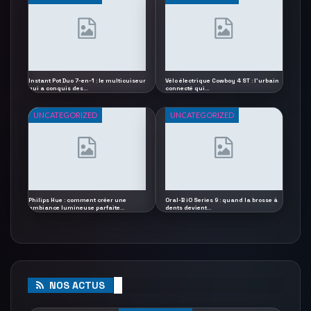
Instant Pot Duo 7-en-1 : le multicuiseur
Vélo électrique Cowboy 4 ST : l’urbain
qui a conquis des…
connecté qui…
UNCATEGORIZED
UNCATEGORIZED
Philips Hue : comment créer une
Oral-B iO Series 9 : quand la brosse à
ambiance lumineuse parfaite…
dents devient…
NOS ACTUS