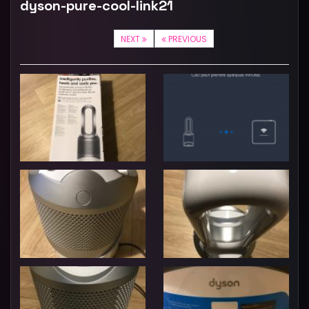
dyson-pure-cool-link21
NEXT
PREVIOUS