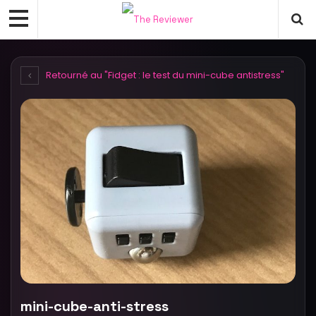
Retourné au "Fidget : le test du mini-cube antistress"
mini-cube-anti-stress