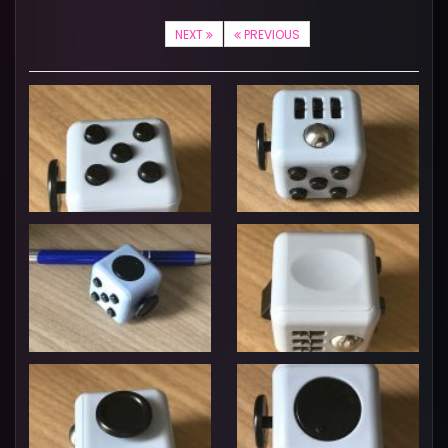
NEXT
PREVIOUS