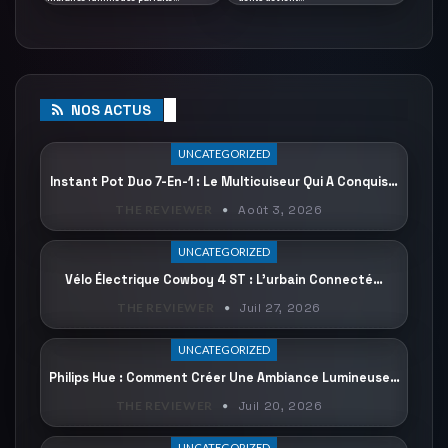
NOS ACTUS
UNCATEGORIZED
Instant Pot Duo 7-En-1 : Le Multicuiseur Qui A Conquis…
THE REVIEWER
Août 3, 2026
UNCATEGORIZED
Vélo Électrique Cowboy 4 ST : L’urbain Connecté…
THE REVIEWER
Juil 27, 2026
UNCATEGORIZED
Philips Hue : Comment Créer Une Ambiance Lumineuse…
THE REVIEWER
Juil 20, 2026
UNCATEGORIZED