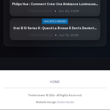
Philips Hue : Comment Créer Une Ambiance Lumineuse…
THE REVIEWER
Juil 20, 2026
UNCATEGORIZED
Oral-B IO Series 9 : Quand La Brosse À Dents Devient…
THE REVIEWER
Juil 13, 2026
HOME
TheReviewer © 2016 - All Rights Reserved.
Website Design:
BetterStudio