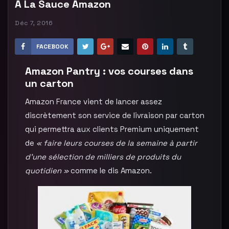
À La Sauce Amazon
Déc 7, 2016
FACEBOOK
Amazon Pantry : vos courses dans
un carton
Amazon France vient de lancer assez
discrètement son service de livraison par carton
qui permettra aux clients Premium uniquement
de
« faire leurs courses de la semaine à partir
d’une sélection de milliers de produits du
quotidien »
comme le dis Amazon.