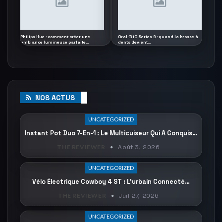
Philips Hue : comment créer une
Oral-B iO Series 9 : quand la brosse à
ambiance lumineuse parfaite…
dents devient…
NOS ACTUS
UNCATEGORIZED
Instant Pot Duo 7-En-1 : Le Multicuiseur Qui A Conquis…
THE REVIEWER
Août 3, 2026
UNCATEGORIZED
Vélo Électrique Cowboy 4 ST : L’urbain Connecté…
THE REVIEWER
Juil 27, 2026
UNCATEGORIZED