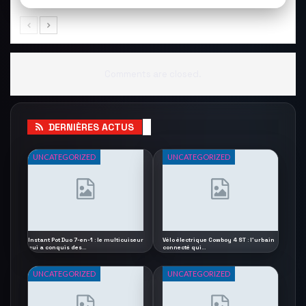
Comments are closed.
DERNIÈRES ACTUS
UNCATEGORIZED
UNCATEGORIZED
Instant Pot Duo 7-en-1 : le multicuiseur
Vélo électrique Cowboy 4 ST : l’urbain
qui a conquis des…
connecté qui…
UNCATEGORIZED
UNCATEGORIZED