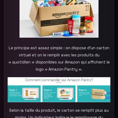
Le principe est assez simple : on dispose d’un carton
virtuel et on le remplir avec les produits du
« quotidien » disponibles sur Amazon qui affichent le
logo « Amazon Pantry ».
Selon la taille du produit, le carton se remplit plus au
moins. Un indicateur indique le remplissage du