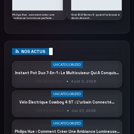
Philips Hue : comment créer une
Oral-B iO Series 9 : quand la brosse à
ambiance lumineuse parfaite…
dents devient…
NOS ACTUS
UNCATEGORIZED
Instant Pot Duo 7-En-1 : Le Multicuiseur Qui A Conquis…
THE REVIEWER
Août 3, 2026
UNCATEGORIZED
Vélo Électrique Cowboy 4 ST : L’urbain Connecté…
THE REVIEWER
Juil 27, 2026
UNCATEGORIZED
Philips Hue : Comment Créer Une Ambiance Lumineuse…