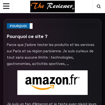
POURQUOI
Pourquoi ce site ?
Parce que j’adore tester les produits et les services
sur Paris et sa région parisienne. Je suis curieux de
tout sans aucune limite : technologies,
gastronomies, activités sportives, …
Je suis un fan d’Amazon et je teste avec plaisir leurs