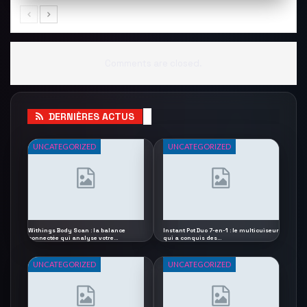
Comments are closed.
DERNIÈRES ACTUS
UNCATEGORIZED
UNCATEGORIZED
Withings Body Scan : la balance
Instant Pot Duo 7-en-1 : le multicuiseur
connectée qui analyse votre…
qui a conquis des…
UNCATEGORIZED
UNCATEGORIZED