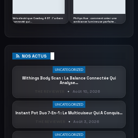
Vélo électrique Cowboy 4 ST : l’urbain
Philips Hue : comment créer une
connecté qui…
ambiance lumineuse parfaite…
NOS ACTUS
UNCATEGORIZED
Withings Body Scan : La Balance Connectée Qui
Analyse…
THE REVIEWER
Août 10, 2026
UNCATEGORIZED
Instant Pot Duo 7-En-1 : Le Multicuiseur Qui A Conquis…
THE REVIEWER
Août 3, 2026
UNCATEGORIZED