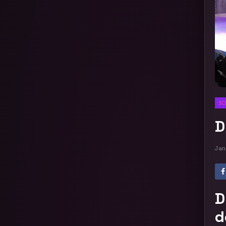
SO
D
Jan
D
d