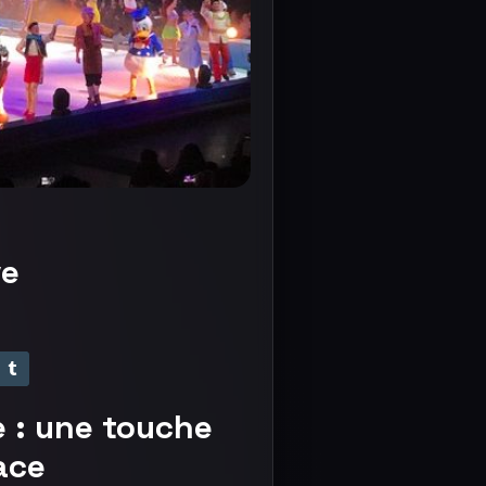
ve
e : une touche
ace