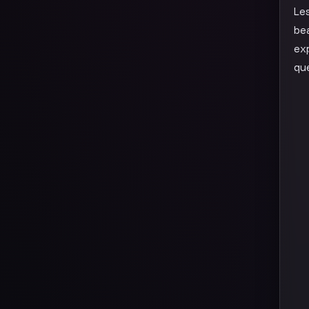
Le
be
ex
que