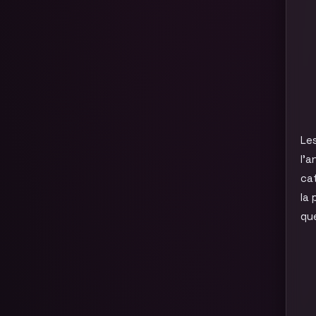
Les
l’a
cat
la 
que