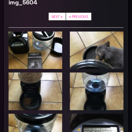
img_5604
NEXT
PREVIOUS