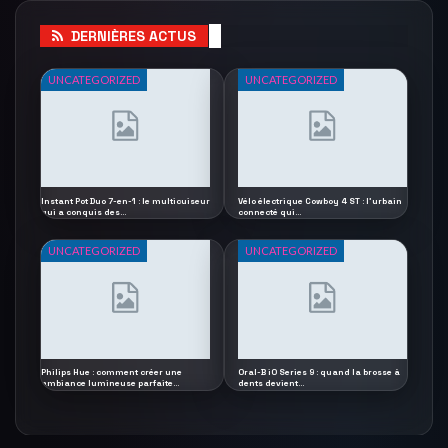
DERNIÈRES ACTUS
UNCATEGORIZED
UNCATEGORIZED
Instant Pot Duo 7-en-1 : le multicuiseur
Vélo électrique Cowboy 4 ST : l’urbain
qui a conquis des…
connecté qui…
UNCATEGORIZED
UNCATEGORIZED
Philips Hue : comment créer une
Oral-B iO Series 9 : quand la brosse à
ambiance lumineuse parfaite…
dents devient…