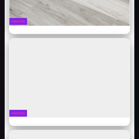
MAISON
Ecovacs Deebot X2 Omni : le robot qui aspire ET serpille
MAISON
Dyson V15 Detect : l’aspirateur sans fil qui voit tout