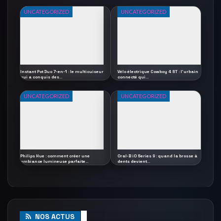
UNCATEGORIZED
UNCATEGORIZED
Instant Pot Duo 7-en-1 : le multicuiseur
Vélo électrique Cowboy 4 ST : l’urbain
qui a conquis des…
connecté qui…
UNCATEGORIZED
UNCATEGORIZED
Philips Hue : comment créer une
Oral-B iO Series 9 : quand la brosse à
ambiance lumineuse parfaite…
dents devient…
NOS ACTUS