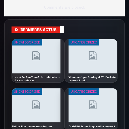
Comments are closed.
DERNIÈRES ACTUS
UNCATEGORIZED
UNCATEGORIZED
Instant Pot Duo 7-en-1 : le multicuiseur
Vélo électrique Cowboy 4 ST : l’urbain
qui a conquis des…
connecté qui…
UNCATEGORIZED
UNCATEGORIZED
Philips Hue : comment créer une
Oral-B iO Series 9 : quand la brosse à