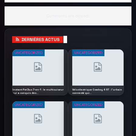
Comments are closed.
DERNIÈRES ACTUS
UNCATEGORIZED
UNCATEGORIZED
Instant Pot Duo 7-en-1 : le multicuiseur
Vélo électrique Cowboy 4 ST : l’urbain
qui a conquis des…
connecté qui…
UNCATEGORIZED
UNCATEGORIZED