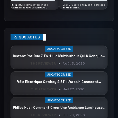
Philips Hue : comment créer une
Oral-B iO Series 9 : quand la brosse à
ambiance lumineuse parfaite…
dents devient…
NOS ACTUS
UNCATEGORIZED
Instant Pot Duo 7-En-1 : Le Multicuiseur Qui A Conquis…
THE REVIEWER
Août 3, 2026
UNCATEGORIZED
Vélo Électrique Cowboy 4 ST : L’urbain Connecté…
THE REVIEWER
Juil 27, 2026
UNCATEGORIZED
Philips Hue : Comment Créer Une Ambiance Lumineuse…
THE REVIEWER
Juil 20, 2026