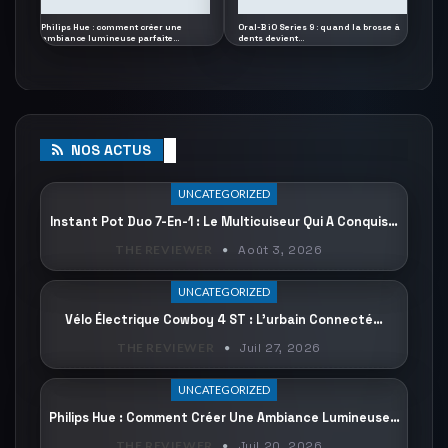
Philips Hue : comment créer une
Oral-B iO Series 9 : quand la brosse à
ambiance lumineuse parfaite…
dents devient…
NOS ACTUS
UNCATEGORIZED
Instant Pot Duo 7-En-1 : Le Multicuiseur Qui A Conquis…
THE REVIEWER
Août 3, 2026
UNCATEGORIZED
Vélo Électrique Cowboy 4 ST : L’urbain Connecté…
THE REVIEWER
Juil 27, 2026
UNCATEGORIZED
Philips Hue : Comment Créer Une Ambiance Lumineuse…
THE REVIEWER
Juil 20, 2026