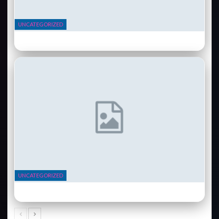
UNCATEGORIZED
Vélo électrique Cowboy 4 ST : l’urbain connecté qui réinvente le
trajet…
UNCATEGORIZED
Philips Hue : comment créer une ambiance lumineuse parfaite dans
chaque pièce