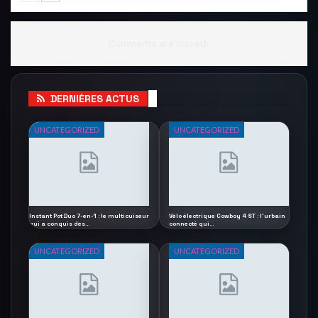
Comments are closed.
DERNIÈRES ACTUS
UNCATEGORIZED
UNCATEGORIZED
Instant Pot Duo 7-en-1 : le multicuiseur
Vélo électrique Cowboy 4 ST : l’urbain
qui a conquis des…
connecté qui…
UNCATEGORIZED
UNCATEGORIZED