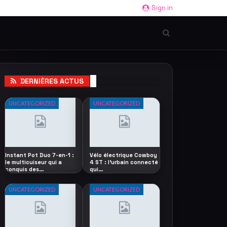
Sign in
DERNIÈRES ACTUS
UNCATEGORIZED
UNCATEGORIZED
Instant Pot Duo 7-en-1 :
Vélo électrique Cowboy
le multicuiseur qui a
4 ST : l’urbain connecté
conquis des…
qui…
UNCATEGORIZED
UNCATEGORIZED