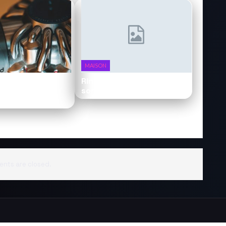
MAISON
 Detect :
Ring Video Doorbell 4 : la
ur sans fil qui voit
sonnette qui surveille
nts are closed.