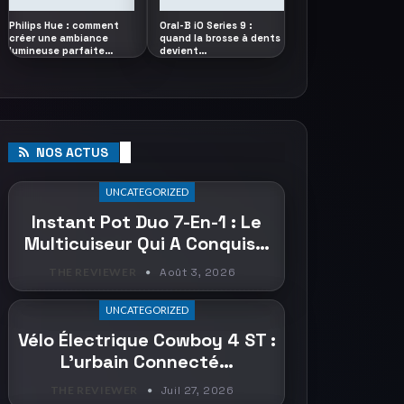
Philips Hue : comment
Oral-B iO Series 9 :
créer une ambiance
quand la brosse à dents
lumineuse parfaite…
devient…
NOS ACTUS
UNCATEGORIZED
Instant Pot Duo 7-En-1 : Le
Multicuiseur Qui A Conquis…
THE REVIEWER
Août 3, 2026
UNCATEGORIZED
Vélo Électrique Cowboy 4 ST :
L’urbain Connecté…
THE REVIEWER
Juil 27, 2026