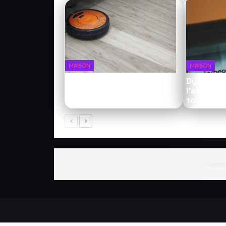
MAISON
MAISON
Ecovacs Deebot X2 Omni :
Dyson V15
le robot qui aspire ET
l’aspirate
serpille
tout
Comme