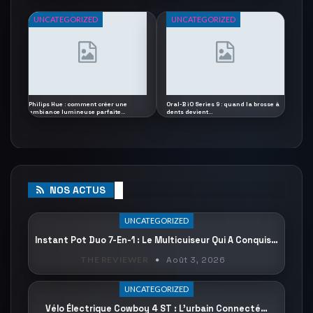
UNCATEGORIZED
UNCATEGORIZED
Philips Hue : comment créer une
Oral-B iO Series 9 : quand la brosse à
ambiance lumineuse parfaite…
dents devient…
NOS ACTUS
UNCATEGORIZED
Instant Pot Duo 7-En-1 : Le Multicuiseur Qui A Conquis…
THE REVIEWER
Août 3, 2026
UNCATEGORIZED
Vélo Électrique Cowboy 4 ST : L’urbain Connecté…