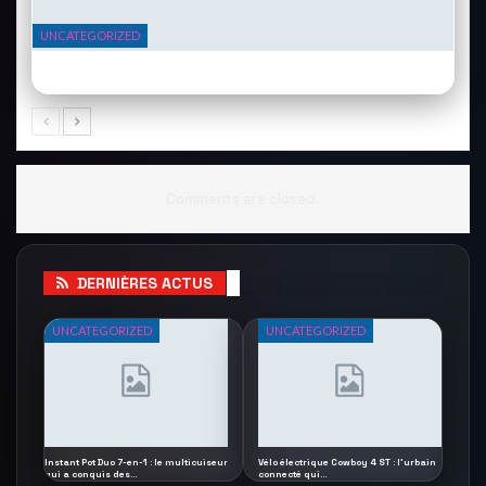
UNCATEGORIZED
Philips Hue : comment créer une ambiance lumineuse parfaite dans
chaque pièce
Comments are closed.
DERNIÈRES ACTUS
UNCATEGORIZED
UNCATEGORIZED
Instant Pot Duo 7-en-1 : le multicuiseur
Vélo électrique Cowboy 4 ST : l’urbain
qui a conquis des…
connecté qui…