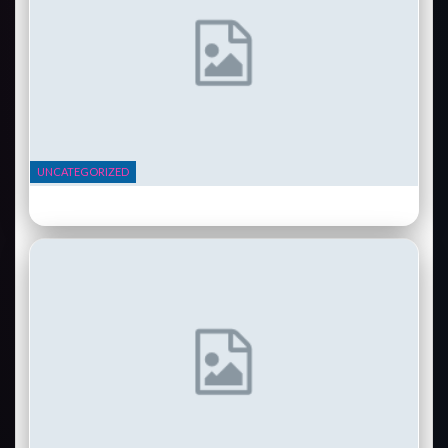
UNCATEGORIZED
Vélo électrique Cowboy 4 ST : l’urbain connecté qui réinvente le
trajet…