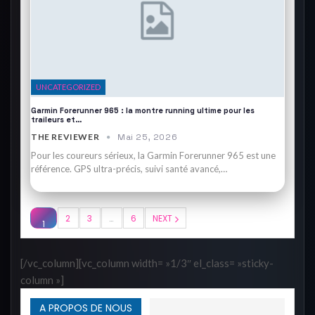
UNCATEGORIZED
Garmin Forerunner 965 : la montre running ultime pour les
traileurs et…
THE REVIEWER
Mai 25, 2026
Pour les coureurs sérieux, la Garmin Forerunner 965 est une
référence. GPS ultra-précis, suivi santé avancé,…
2
3
…
6
NEXT
1
[/vc_column][vc_column width= »1/3″ el_class= »sticky-
column »]
A PROPOS DE NOUS