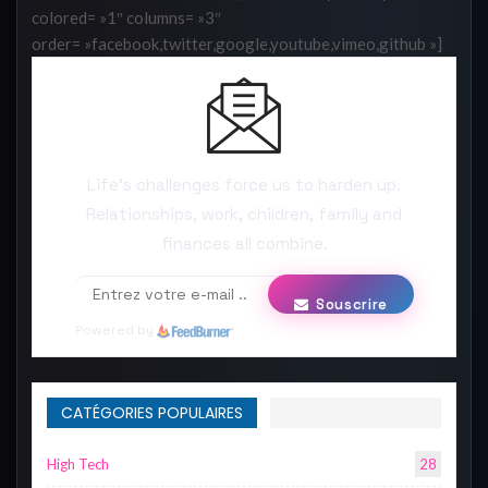
colored= »1″ columns= »3″
order= »facebook,twitter,google,youtube,vimeo,github »]
Life’s challenges force us to harden up.
Relationships, work, children, family and
finances all combine.
Souscrire
Powered by
CATÉGORIES POPULAIRES
High Tech
28