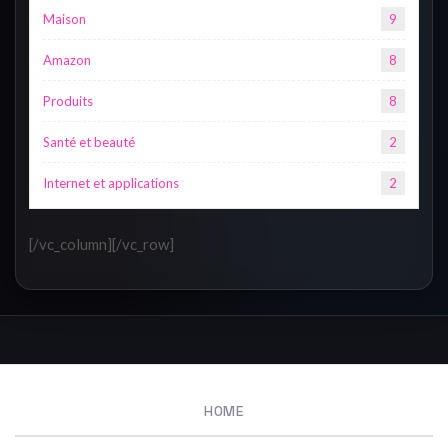
Maison
9
Amazon
8
Produits
8
Santé et beauté
2
Internet et applications
2
[/vc_column][/vc_row]
HOME