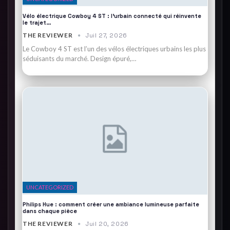
Vélo électrique Cowboy 4 ST : l’urbain connecté qui réinvente
le trajet…
THE REVIEWER
Juil 27, 2026
Le Cowboy 4 ST est l’un des vélos électriques urbains les plus
séduisants du marché. Design épuré,…
UNCATEGORIZED
Philips Hue : comment créer une ambiance lumineuse parfaite
dans chaque pièce
THE REVIEWER
Juil 20, 2026