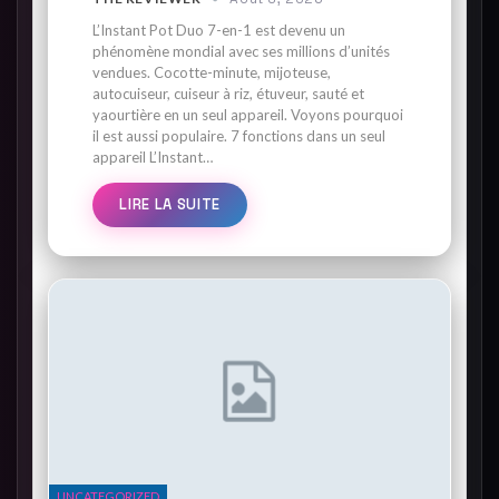
L’Instant Pot Duo 7-en-1 est devenu un
phénomène mondial avec ses millions d’unités
vendues. Cocotte-minute, mijoteuse,
autocuiseur, cuiseur à riz, étuveur, sauté et
yaourtière en un seul appareil. Voyons pourquoi
il est aussi populaire. 7 fonctions dans un seul
appareil L’Instant…
LIRE LA SUITE
UNCATEGORIZED