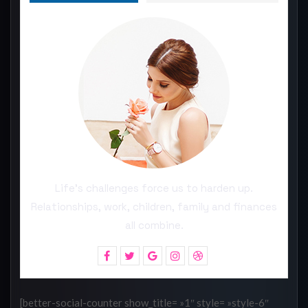
Life’s challenges force us to harden up.
Relationships, work, children, family and finances
all combine.
[better-social-counter show_title= »1″ style= »style-6″