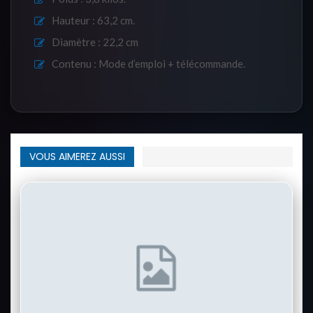
Hauteur : 63,2 cm.
Diamètre : 22,2 cm
Contenu : Mode d’emploi + télécommande.
VOUS AIMEREZ AUSSI