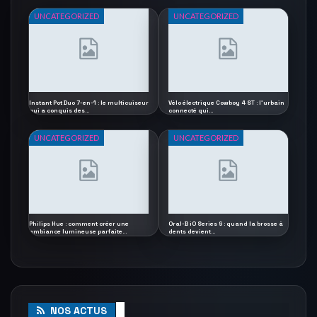
UNCATEGORIZED
UNCATEGORIZED
Instant Pot Duo 7-en-1 : le multicuiseur
Vélo électrique Cowboy 4 ST : l’urbain
qui a conquis des…
connecté qui…
UNCATEGORIZED
UNCATEGORIZED
Philips Hue : comment créer une
Oral-B iO Series 9 : quand la brosse à
ambiance lumineuse parfaite…
dents devient…
NOS ACTUS