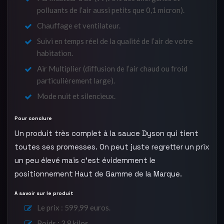
polluants de l’air aussi petits que 0,1 micron).
Chauffage et ventilateur.
Suivi en temps réel de la qualité de l’air de votre
habitation.
Air Multiplier (diffusion de l’air chaud ou froid
particulièrement large).
Mode nuit et silencieux.
Pour conclure
Un produit très complet à la sauce Dyson qui tient
toutes ses promesses. On peut juste regretter un prix
un peu élevé mais c’est évidemment le
positionnement Haut de Gamme de la Marque.
A savoir sur le produit
Le prix : 599,99 euros.
Poids : 3,8 kilos.