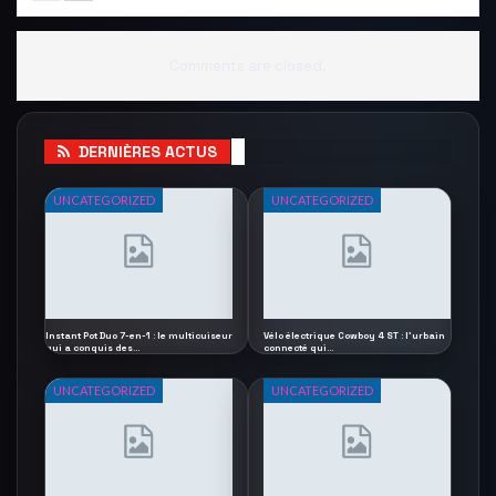
Comments are closed.
DERNIÈRES ACTUS
UNCATEGORIZED
UNCATEGORIZED
Instant Pot Duo 7-en-1 : le multicuiseur
Vélo électrique Cowboy 4 ST : l’urbain
qui a conquis des…
connecté qui…
UNCATEGORIZED
UNCATEGORIZED