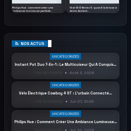
Philips Hue : comment créer une
Oral-B iO Series 9 : quand la brosse à
ambiance lumineuse parfaite…
dents devient…
NOS ACTUS
UNCATEGORIZED
Instant Pot Duo 7-En-1 : Le Multicuiseur Qui A Conquis…
THE REVIEWER
Août 3, 2026
UNCATEGORIZED
Vélo Électrique Cowboy 4 ST : L’urbain Connecté…
THE REVIEWER
Juil 27, 2026
UNCATEGORIZED
Philips Hue : Comment Créer Une Ambiance Lumineuse…
THE REVIEWER
Juil 20, 2026